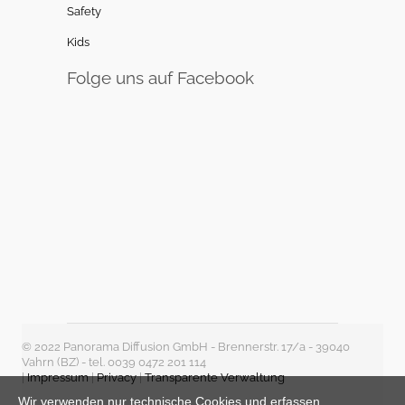
Safety
Kids
Folge uns auf Facebook
© 2022 Panorama Diffusion GmbH - Brennerstr. 17/a - 39040
Vahrn (BZ) - tel. 0039 0472 201 114
|
Impressum
|
Privacy
|
Transparente Verwaltung
Wir verwenden nur technische Cookies und erfassen