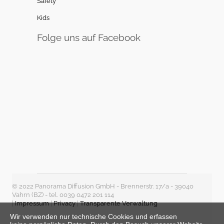
Safety
Kids
Folge uns auf Facebook
© 2022 Panorama Diffusion GmbH - Brennerstr. 17/a - 39040
Vahrn (BZ) - tel. 0039 0472 201 114
|
Impressum
|
Privacy
|
Transparente Verwaltung
Wir verwenden nur technische Cookies und erfassen