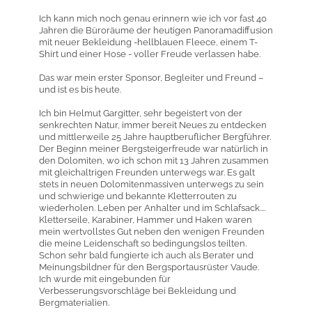
Ich kann mich noch genau erinnern wie ich vor fast 40
Jahren die Büroräume der heutigen Panoramadiffusion
mit neuer Bekleidung -hellblauen Fleece, einem T-
Shirt und einer Hose - voller Freude verlassen habe.
Das war mein erster Sponsor, Begleiter und Freund –
und ist es bis heute.
Ich bin Helmut Gargitter, sehr begeistert von der
senkrechten Natur, immer bereit Neues zu entdecken
und mittlerweile 25 Jahre hauptberuflicher Bergführer.
Der Beginn meiner Bergsteigerfreude war natürlich in
den Dolomiten, wo ich schon mit 13 Jahren zusammen
mit gleichaltrigen Freunden unterwegs war. Es galt
stets in neuen Dolomitenmassiven unterwegs zu sein
und schwierige und bekannte Kletterrouten zu
wiederholen. Leben per Anhalter und im Schlafsack....
Kletterseile, Karabiner, Hammer und Haken waren
mein wertvollstes Gut neben den wenigen Freunden
die meine Leidenschaft so bedingungslos teilten.
Schon sehr bald fungierte ich auch als Berater und
Meinungsbildner für den Bergsportausrüster Vaude.
Ich wurde mit eingebunden für
Verbesserungsvorschläge bei Bekleidung und
Bergmaterialien.