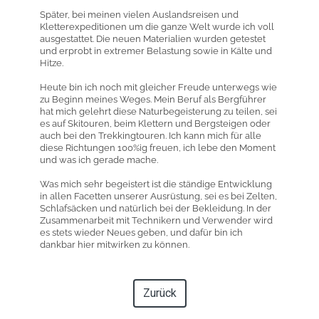
Später, bei meinen vielen Auslandsreisen und
Kletterexpeditionen um die ganze Welt wurde ich voll
ausgestattet. Die neuen Materialien wurden getestet
und erprobt in extremer Belastung sowie in Kälte und
Hitze.
Heute bin ich noch mit gleicher Freude unterwegs wie
zu Beginn meines Weges. Mein Beruf als Bergführer
hat mich gelehrt diese Naturbegeisterung zu teilen, sei
es auf Skitouren, beim Klettern und Bergsteigen oder
auch bei den Trekkingtouren. Ich kann mich für alle
diese Richtungen 100%ig freuen, ich lebe den Moment
und was ich gerade mache.
Was mich sehr begeistert ist die ständige Entwicklung
in allen Facetten unserer Ausrüstung, sei es bei Zelten,
Schlafsäcken und natürlich bei der Bekleidung. In der
Zusammenarbeit mit Technikern und Verwender wird
es stets wieder Neues geben, und dafür bin ich
dankbar hier mitwirken zu können.
Zurück